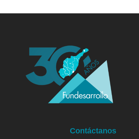
Contáctanos