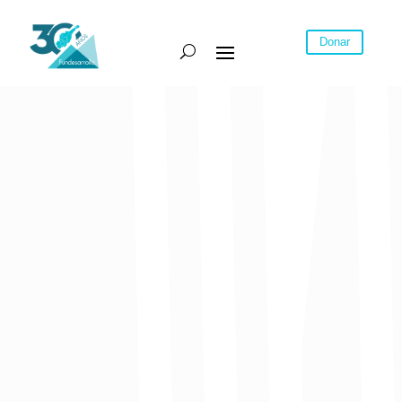
Donar