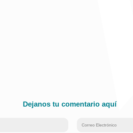
 instrumento para entrar a la modernidad, al siglo XXI. A la época de
 sexto departamento más pobre del país, para que evitemos que Val
Dejanos tu comentario aquí