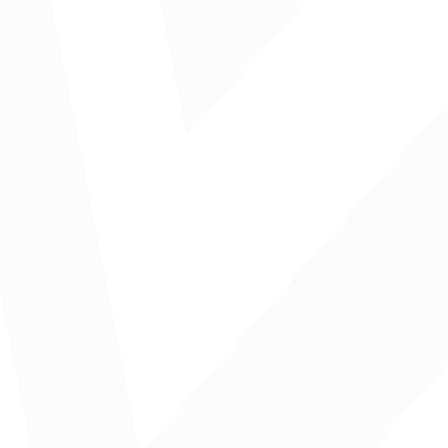
jecución y serán objeto de actuaciones especiales
o pertinente, el Cesar ocupa la duodécima posición