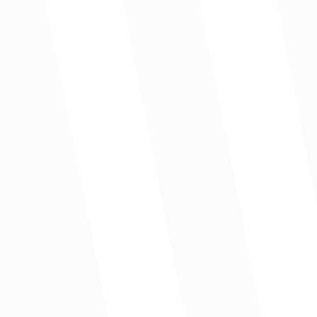
 proyectos aprobados en el departamento del Cesar presentan baja e
d de Regalías del organismo de control”
entales se encuentra que el gasto de regalías en el Cesar no ha sid
a multidimensiona