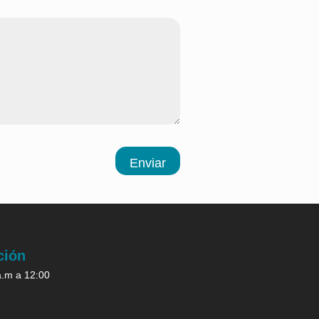
Enviar
ción
a.m a 12:00
.