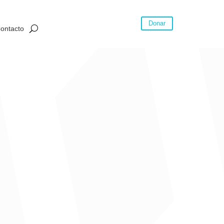
Donar
ontacto
o a las regalías no se siente un mejor bienestar en
 son necesariamente mejores en un municipio minero