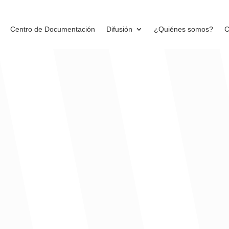
Centro de Documentación
Difusión
¿Quiénes somos?
C
marcado la diferencia en la vida de los municipios. Me explico, debid
calidad de la educación o del agua potable o la atención en salud no
alías