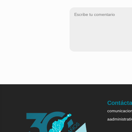
Contáct
comunicacion
aadministrat