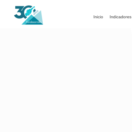
Inicio
Indicadores
“Nuestro estudio encontró que las regalías no han 
los municipios mineros que en los no mineros. La 
con grandes recursos que en uno no minero sin reg