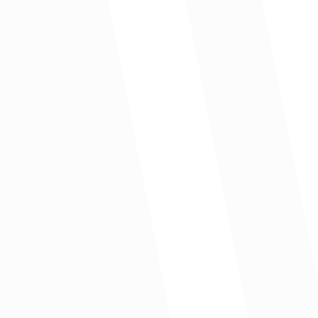
“hace 15 años, el 50 % de la energía s
que eso, por eso es tan importante vigilar cada vez más las regalí
las necesidades sociales más apremiantes del departamento
o en la única fuente de inversión de muchos departamentos:
Las regalías representan un patrimonio para los departamentos 
ebemos exigir”
aquí para reducir el déficit cualitativo de vivienda que es de 38,7 