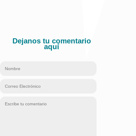
Comparte:
Dejanos tu comentario
aquí