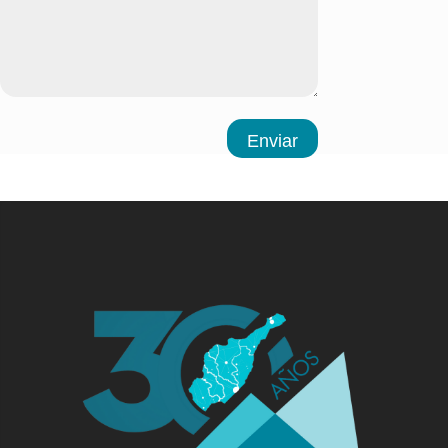
Enviar