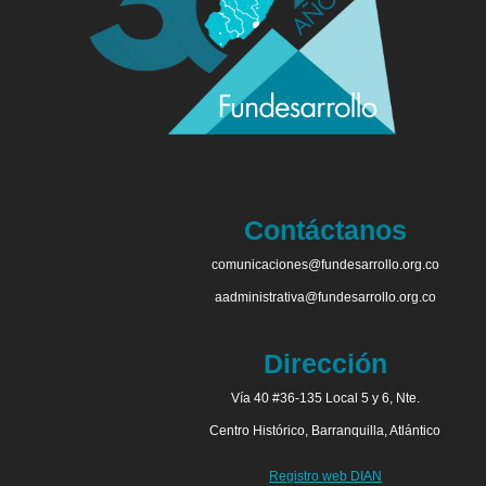
Contáctanos
comunicaciones@fundesarrollo.org.co
aadministrativa@fundesarrollo.org.co
Dirección
Vía 40 #36-135 Local 5 y 6, Nte.
Centro Histórico, Barranquilla, Atlántico
Registro web DIAN