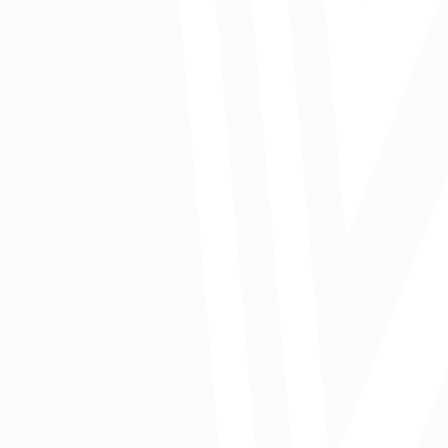
“Somos un complemento ideal para el resto del país por nuestra
situación geográfica y porque producimos muchos productos
exclusivos que ayudan a la diversificación de la oferta exportable
colombiana”, agrega Luis Eduardo Blanco Camacho, gerente
regional Caribe de la Asociación Nacional de Comercio Exterior.