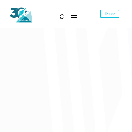
Donar
En las últimas dos décadas, la región Caribe no ha sido ajena a las
fluctuaciones de la economía nacional.
En las últimas dos décadas, la región Caribe no ha sido ajena a las
fluctuaciones de la economía nacional. Aun así, ha mantenido un
crecimiento constante (3,7% en promedio), muy por encima de la
media nacional (3,4%) y continúa representando cerca del 15% del
PIB nacional.