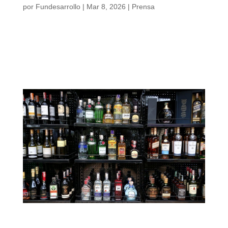
por
Fundesarrollo
|
Mar 8, 2026
|
Prensa
Podría afirmarse que el mercado laboral no
es neutral. Barranquilla A.M. muestra
progresos: más mujeres están trabajando y
más mujeres están estudiando. Sin
embargo, la igualdad aún no llega.
Medida suspendida sobre licores y cigarrillos: