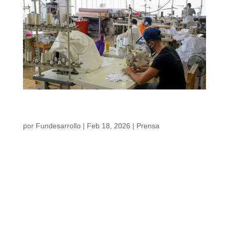
Sube el salario mínimo, pero ¿Qué pasa con el
empleo en Barranquilla A.M.?
por
Fundesarrollo
|
Feb 18, 2026
|
Prensa
Sube el salario mínimo, pero ¿Qué pasa con
el empleo en Barranquilla A.M.? La
evidencia muestra que el aumento del
salario mínimo no impacta a todos los
trabajadores por igual. En un país con altos
niveles de informalidad como Colombia,
estos incrementos suelen generar ajustes en
el mercado laboral, especialmente entre el
empleo formal y [...]