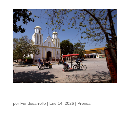
Entre el logro y la advertencia: así fue el
desempeño fiscal del Atlántico
por
Fundesarrollo
|
Ene 14, 2026
|
Prensa
Entre el logro y la advertencia: así fue el
desempeño fiscal del Atlántico Si bien
Planeación Nacional lo ubica como uno de