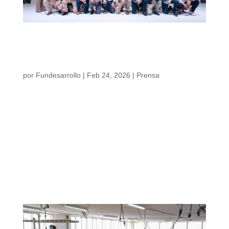
28 de febrero cierra la convocatoria para
postularse a la plataforma de crecimiento
empresarial para empresas de alto potencial
“Caribe Exponencial”
por
Fundesarrollo
|
Feb 24, 2026
|
Prensa
28 de febrero cierra la convocatoria para
postularse a la plataforma de crecimiento
empresarial para empresas de alto potencial
“Caribe Exponencial” Las empresas
interesadas en postularse podrán hacerlo a
través de la página web
www.caribeexponencial.com. Tras la
postulación, las compañías avanzarán por
un proceso de selección compuesto por tres
fases de evaluación. Al finalizar, las [...]