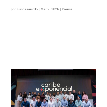
ganancia para la Nación, pérdida para los
departamentos
por
Fundesarrollo
|
Mar 2, 2026
|
Prensa
Medida suspendida sobre licores y
cigarrillos: ganancia para la Nación, pérdida
para los departamentos Simulando distintos
escenarios de respuesta del consumo leve,
moderado y grave, se estimó que el recaudo
propio de los departamentos se reduciría de
manera significativa. El Gobierno Nacional
había propuesto, en el marco de la
emergencia económica, un aumento de
impuestos [...]