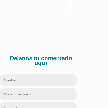
corporativos como vía para acelerar oportunidades de
crecimiento y expansión, con el propósito de posicionar al
Caribe colombiano como un referente de desarrollo
empresarial y generación de prosperidad.
Comparte:
Dejanos tu comentario
aquí