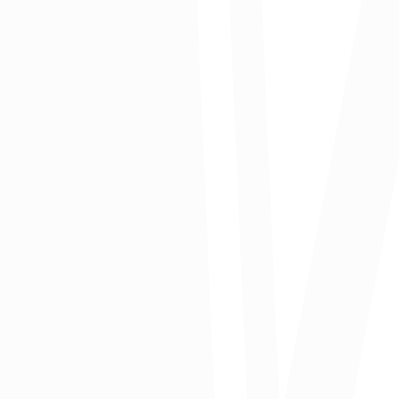
Registro mercantil vigente y matrícula mercantil activa y
renovada
Disposición para implementar planes de trabajo, reportar
indicadores y someterse a medición de impacto
Contribución de participación: COP $5.000.000 (condición
habilitante)
No haber recibido subvenciones o aportes no
reembolsables equivalentes que afecten la operación a
futuro
Beneficios del programa
Las empresas seleccionadas accederán a:
Durante los primeros 7 meses, las empresas accederán a
consultoría e implementación para escalar en:
Estrategia corporativa
Estrategia competitiva
Estrategia financiera