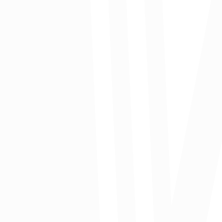
Las empresas interesadas en postularse podrán
hacerlo a través de la página web
www.caribeexponencial.com
Tras la postulación, las compañías avanzarán por un
proceso de selección compuesto por tres fases de
evaluación.
Al finalizar, las empresas elegidas accederán a
consultoría e implementación personalizada orientada
al crecimiento en temas como estrategia corporativa y
competitiva, estrategia financiera, mentalidad de
crecimiento, networking estratégico, conexión con
inversionistas y entidades financieras, mentoría,
participación en eventos, soporte continuo y procesos
de soft landing.