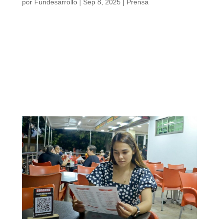
por
Fundesarrollo
|
Sep 8, 2025
|
Prensa
Pobreza en la Región Caribe: radiografía de
una realidad persistente La pobreza
monetaria sigue siendo uno de los grandes
desafíos del país y del Caribe colombiano.
Aunque en los últimos años se ha registrado
una reducción nacional de este fenómeno,
las brechas persisten y se acentúan en
ciertos territorios. En Colombia, una de
cada tres [...]