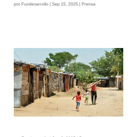
por
Fundesarrollo
|
Sep 15, 2025
|
Prensa
La Fundación para el Desarrollo del Caribe –
Fundesarrollo– presentó este lunes el primer
tomo de una serie de análisis sobre la
pobreza monetaria en el Caribe colombiano.
Pobreza en la región Caribe: radiografía de una
realidad persistente