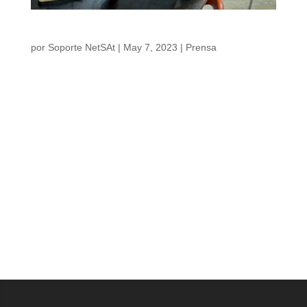
¿Qué está vaciando el bolsillo de los costeños?
por
Soporte NetSAt
|
May 7, 2023
|
Prensa
Noticia | Publicado en el Heraldo | 7/05/2023
Por: Lupe Mouthón No son pocas las
personas que han tomado la decisión de
dejar de consumir alimentos en restaurantes
o al menos reducir la frecuencia de sus
visitas a estos establecimientos, la
explicación está en los crecientes aumentos
en los precios que vienen presentando en
los últimos meses. “Con mi [...]