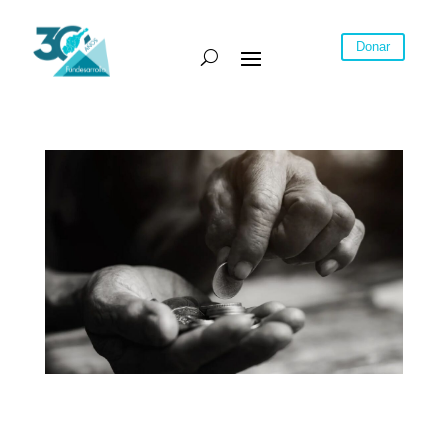
Donar
Fundesarrollo lanza informe sobre las
características de la pobreza monetaria en la
región Caribe