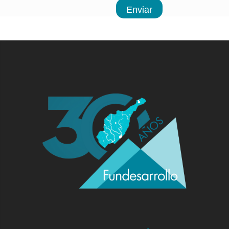
Enviar