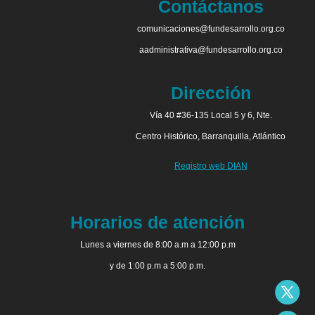
Contáctanos
comunicaciones@fundesarrollo.org.co
aadministrativa@fundesarrollo.org.co
Dirección
Vía 40 #36-135 Local 5 y 6, Nte.
Centro Histórico, Barranquilla, Atlántico
Registro web DIAN
Horarios de atención
Lunes a viernes de 8:00 a.m a 12:00 p.m
y de 1:00 p.m a 5:00 p.m.