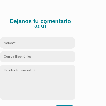
Dejanos tu comentario
aquí