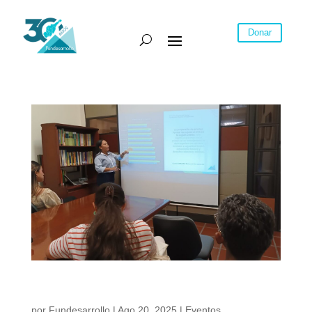
Donar
Transformar el empleo en la región Caribe es el
gran reto del desarrollo, señala Fundesarrollo
por
Fundesarrollo
|
Ago 20, 2025
|
Eventos