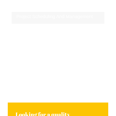
ligula sit amet. Nam viverra scelerisque
turpis id fermentum.
Project Scheduling And Management
Nam viverra scelerisque turpis id
fermentum. Sed bibendum sit amet odio
tempor venenatis. Quisque vel lectus
sem. Sed convallis ligula sit amet. Nam
viverra scelerisque turpis id fermentum.
Quisque vel lectus sem. Sed convallis
ligula sit amet. Nam viverra scelerisque
turpis id fermentum.
Looking for a quality