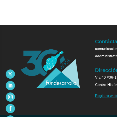
Contáct
comunicacion
aadministrat
Direcció
Vía 40 #36-13
Centro Histór
Registro we