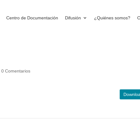
Centro de Documentación
Difusión
¿Quiénes somos?
C
s y dinámicas del mercado labor
anquilla A.M.
|
0 Comentarios
Downlo