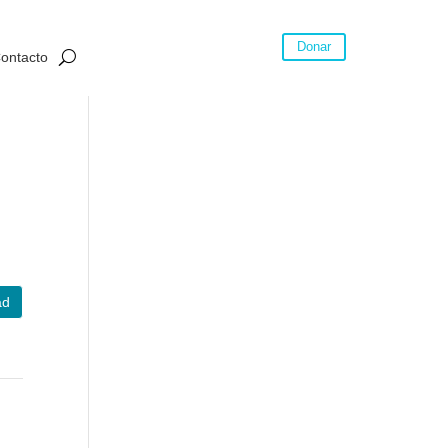
Donar
ontacto
al
ad