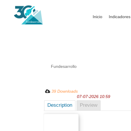
Inicio
Indicadores
Tendencias económica
de los jóvenes en Barr
por
Fundesarrollo
|
Jul 7, 2026
| Sin categoría 
- Stars (0)
39 Downloads
Last Updated:
07-07-2026 10:59
Description
Preview