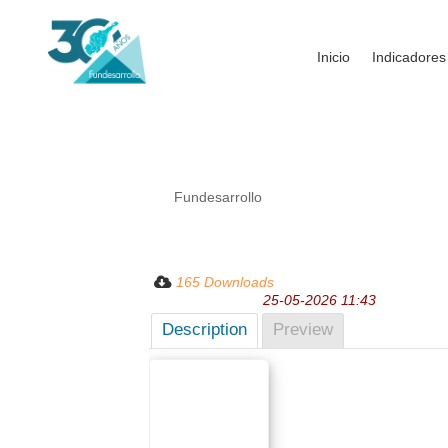
Inicio
Indicadores
Boletín del IMED – F
por
Fundesarrollo
|
May 25, 2026
| Sin categor
- Stars (0)
165 Downloads
Last Updated:
25-05-2026 11:43
Description
Preview