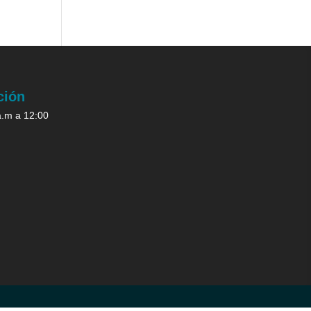
ción
a.m a 12:00
.