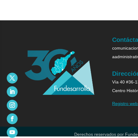
Contáct
comunicacion
aadministrat
Direcció
Vía 40 #36-13
Centro Histór
Registro we
Derechos reservados por Fundes