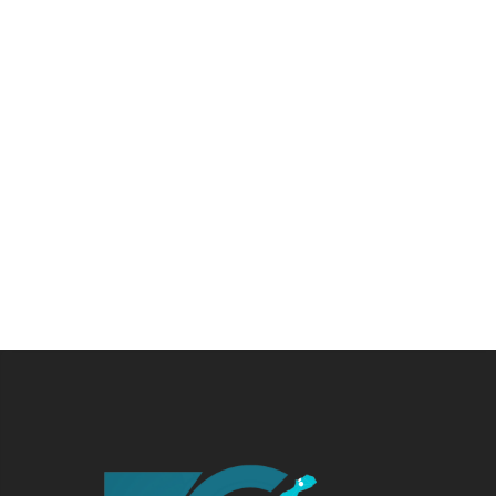
dinamismo económico de esta fiesta se
refleja en las actividades artísticas y de
diseño, producción musical y audiovisual,
comercio, turismo y transporte, entre otros.
Por: Redacción Economía El Heraldo y
Fundesarrollo El Carnaval de
Barranquilla cada año realiza aportes
significativos a los ingresos de la ciudad, por
lo [...]