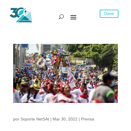
Donar
Carnaval, un motor para las industrias creativas
por
Soporte NetSAt
|
Mar 30, 2022
|
Prensa
Publicado el 28 de marzo de 2022 El