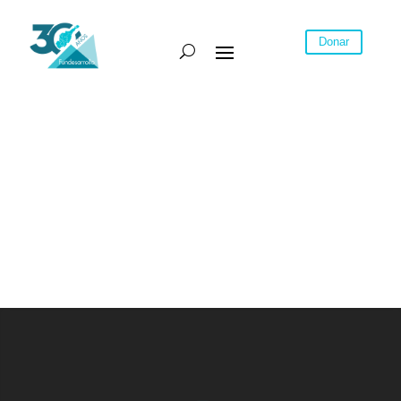
Donar
No se encontraron resultados
La página solicitada no pudo encontrarse.
Trate de perfeccionar su búsqueda o utilice
la navegación para localizar la entrada.