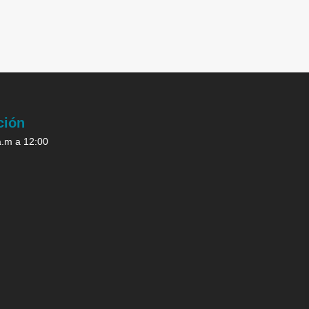
ción
a.m a 12:00
.