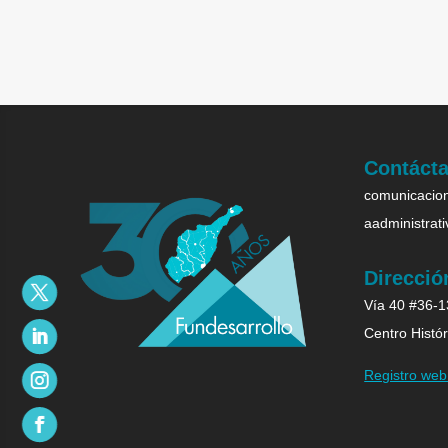
Contáct
comunicacion
aadministrat
Direcció
Vía 40 #36-13
Centro Histór
Registro we