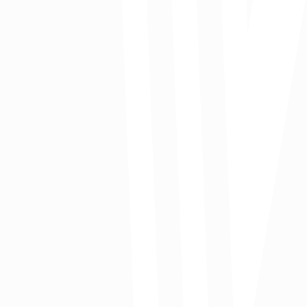
gún los datos más recientes presentados por el DANE, la incidencia de
 pobreza multidimensional pasó de 12,9 % en 2022 a 12,1 % en 2023.
a caída de 0,8 puntos porcentuales (p.p.), jalonada principalmente por el
stema de aseguramiento en salud. Alrededor de 338 mil colombianos
lieron de esta condición, pasando de 6,6 millones en 2022 a 6,2 en 2023.
s resultados muestran las amplias diferencias regionales: el Caribe y el
cífico presentaron las tasas más altas de incidencia de la pobreza