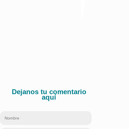
r: Fundesarrollo en El Heraldo
/05/2024
Comparte:
Dejanos tu comentario
aquí