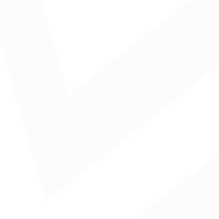
rtante del buen momento y dinamismo de la ciudad”,
adores en el mismo periodo de 2022.
últimos años”, afirmó.
ional (
57,8 %), presentando junto con Cartagena y
politana de Barranquilla ha disminuido 1,6 puntos
emento de 103 %, seguido de
actividades artísticas,
 recuperar superando las cifras prepandemia. Esta
ó con 212 mil.
 de 80.000 ocupados a 104.000 en un año; seguido
r movimiento y crecimiento fue el inmobiliario que