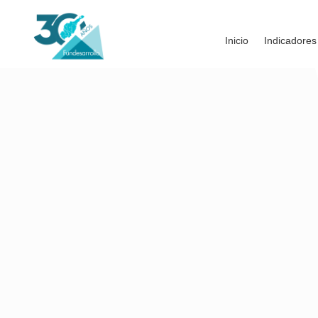
Inicio
Indicadores
Reducir el desempleo
Los indicadores del mercado laboral en 2022 mues
porcentuales
en la tasa de desempleo, la cual pa
Juan Manuel Alvarado
, gerente de Ciudad, sostuv
de 11,2 %.