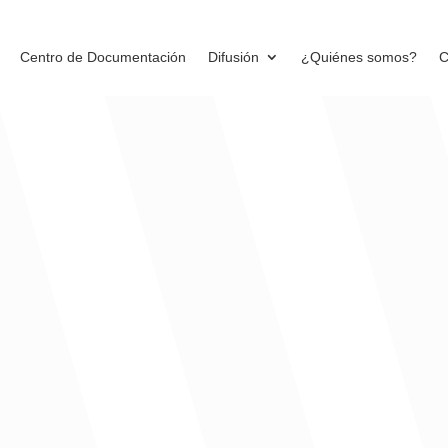
Centro de Documentación
Difusión
¿Quiénes somos?
C
Barranquilla
tran que la capital del Atlántico ha tenido avances en este objet
só de 12,8 % entre octubre y diciembre de 2021 a 10,4 % para el mism
o que dicho indicador fue inferior al registrado para el área metropo