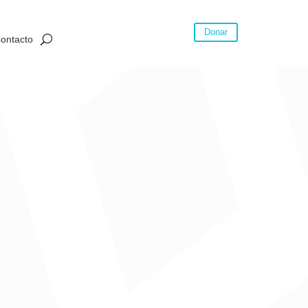
Donar
ontacto
ivo, alcanzando una
disminución de 2,48 puntos
o trimestre de 2022.
litana, que incluye el municipio de Soledad, que fue