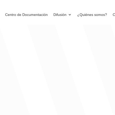
Centro de Documentación
Difusión
¿Quiénes somos?
C
región Caribe de Colombia ya se prepar
 Motor de desarrollo sostenible’,
ializarla y ver a un país que tiene alrededor del agro y de la sost