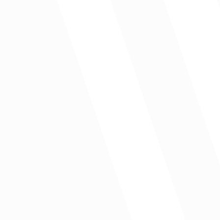
orno de integridad entre el sector público, el privado y la academ
uctivos una ejecución más amigable con el medio ambiente.