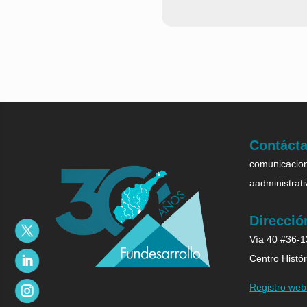
Contáct
comunicacion
aadministrat
Direcció
Vía 40 #36-13
Centro Histór
Registro we