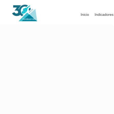
Inicio
Indicadores
continuar con ese impulso del territorio,
foro ‘Caribe:
Esa ventaja tenemos que mater
un referente global