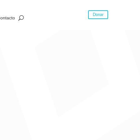
Donar
ontacto
a con soluciones integrales y productivas para
enibilidad en el medio ambiente un espacio para ser