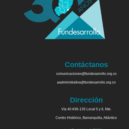
Contáctanos
comunicaciones@fundesarrollo.org.co
aadministrativa@fundesarrollo.org.co
Dirección
Vía 40 #36-135 Local 5 y 6, Nte.
Centro Histórico, Barranquilla, Atlántico