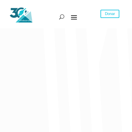
Donar
La capital del Atlántico se destaca por su entorno para
la realización de negocios, pero cae en educación y
formalidad laboral. Mejorar la educación del recurso
humano, el gran reto de la ciudad.
La última edición del Índice de Competitividad de
Ciudades (ICC) de 2021 elaborado por el Consejo
Privado de Competitividad y la Universidad del Rosario
muestra que Barranquilla, siendo la cuarta ciudad más
grande del país, se mantiene séptima en este
escalafón. Todas las ciudades se han visto afectadas
por la pandemia;
los efectos en el empleo, pobreza,
educación y calidad de vida se agudizaron.
Los