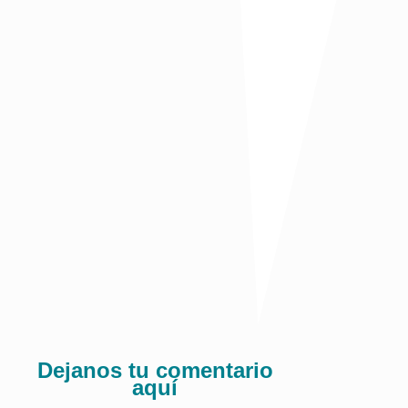
poder lograrlo se necesita un recurso humano que
produzca con un alto nivel de valor agregado y que
responda a las exigencias del mercado laboral. Sin
educación no hay futuro, la educación es uno de los
determinantes de la competitividad y el bienestar en
cuanto a la generación de riqueza desde la formación,
por lo que urge redoblar los compromisos en este pilar
desde la primera infancia. Si queremos estar entre las
ciudades más competitivas de Colombia, además de
mejorar sustancialmente en educación, también hay
que hacer grandes esfuerzos para tener una ciudad
más segura con un sistema de justicia mucho más
eficiente.
19
Comparte:
Dejanos tu comentario
aquí