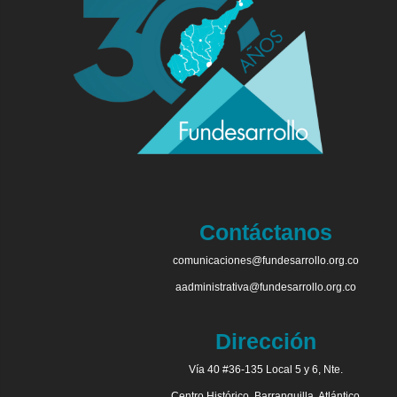
Contáctanos
comunicaciones@fundesarrollo.org.co
aadministrativa@fundesarrollo.org.co
Dirección
Vía 40 #36-135 Local 5 y 6, Nte.
Centro Histórico, Barranquilla, Atlántico