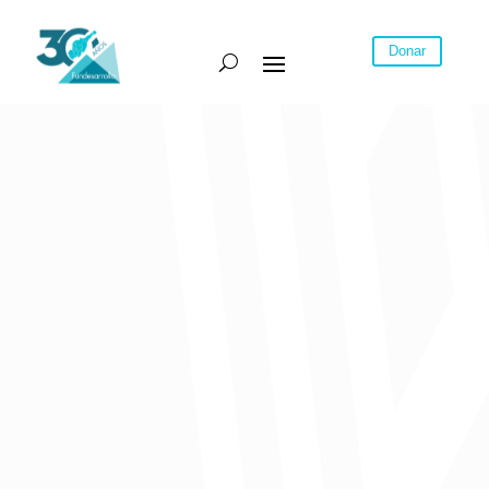
Donar
Publicado el 10 de marzo de 2021
Algunas de las conclusiones a resaltar de este ciclo de coyuntura
económica moderado por nuestra coordinadora de investigaciones,
Stefannia García son:
Mientras la pandemia golpeo fuertemente la mayor parte de los
sectores productivos, las actividades financieras y de seguros
crecieron un 2,1%.
Durante 2020 en las 13 ciudades principales se destruyeron
32.027 puestos de trabajo en actividades financieras (Barranquilla
aporto el 8,6% de los puestos de trabajo destruidos).
A nivel departamental, el Atlántico evidenció el segundo repunte
más importante de las captaciones y la caída más fuerte del