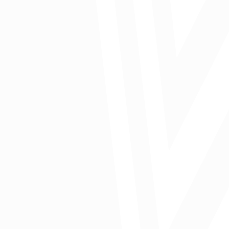
endeudamiento.
Pese a lo anterior, los créditos garantizados por el Fondo Regional
de Garantías mostraron un incremento por encima del monto
nacional.
Los invitados fueron Milena Acosta, gerente regional Davivienda y
Fredy Álvarez, gerente de pymes de Davivienda.
Ver vídeo
Comparte: