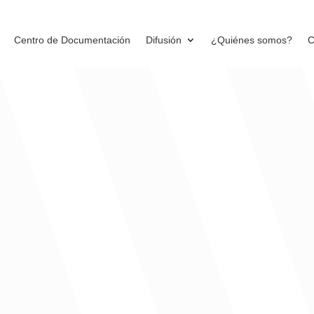
Centro de Documentación
Difusión
¿Quiénes somos?
C
aquellos que están trabajando actualmen
ficios que no requieren estudios académicos avanzados.