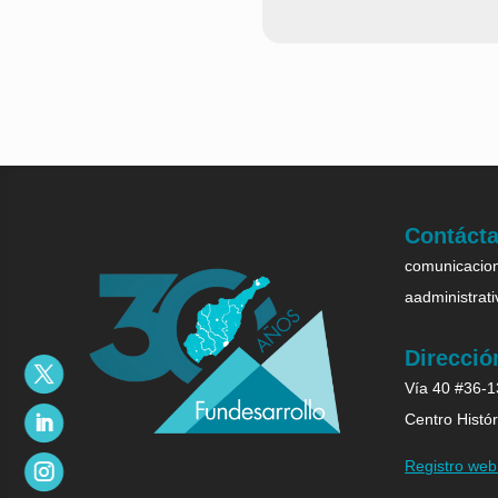
Contáct
comunicacion
aadministrat
Direcció
Vía 40 #36-13
Centro Histór
Registro we