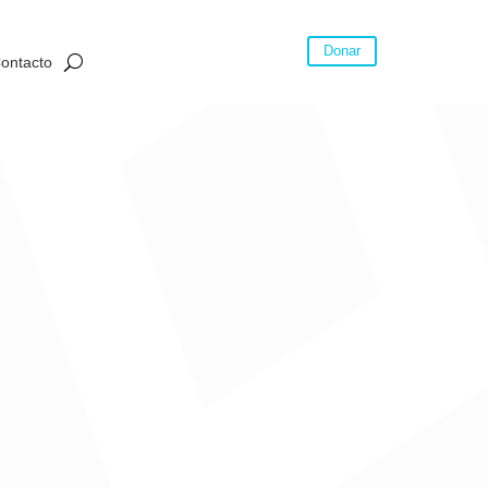
Donar
ontacto
te o que están buscando trabajo, tienen mejores
Cuatro de cada 10 migrantes
pero que no se ajustan