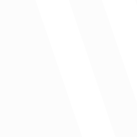
les
culo de no poder homologar sus estudios académicos, bien sea po