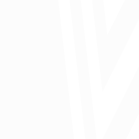
la modificación parcial a la restricción de entrada de ciudadanos
extranjeros al país permiten esperar que las cifras aumenten en
los próximos meses.
Ver Ciclo de Coyuntura Económica Turismo
Comparte: