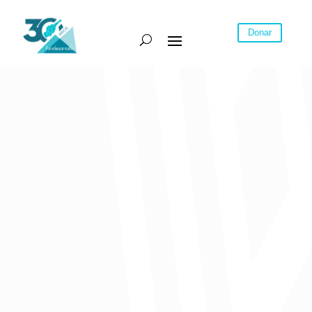
Donar
Ante la emergencia del covid-19, hubo una caída de más del 90%
en el tráfico de aereopuertos.
Sólo el 0,4% de los pasajeros que llegan y salen del Aereopuerto
Ernesto Cortissoz son internacionales.
San Andrés es el destino más afectado por las medidas de la
pandemia.
El ingreso de extranjeros con intención de hospedarse en el
Atlántico disminuyó en un 97,9% en el tercer trimestre de 2020.