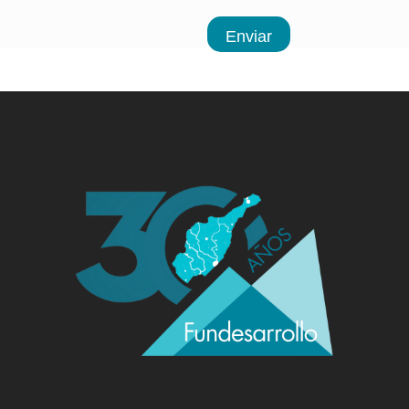
Enviar