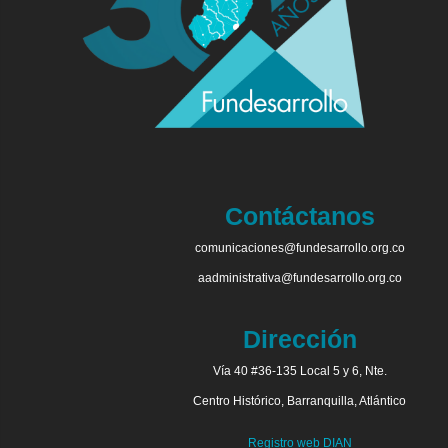
Contáctanos
comunicaciones@fundesarrollo.org.co
aadministrativa@fundesarrollo.org.co
Dirección
Vía 40 #36-135 Local 5 y 6, Nte.
Centro Histórico, Barranquilla, Atlántico
Registro web DIAN