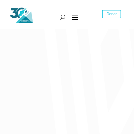
Donar
18.400
beneficiarios
Ingreso Solidario
8.600 millones de pesos girados por e
Gobierno
Kelina Puche
muchos se abstienen de salir a sus casas