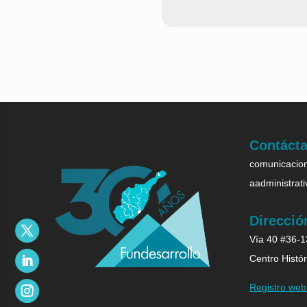
Contáct
comunicacion
aadministrat
Direcció
Vía 40 #36-13
Centro Histór
Registro we