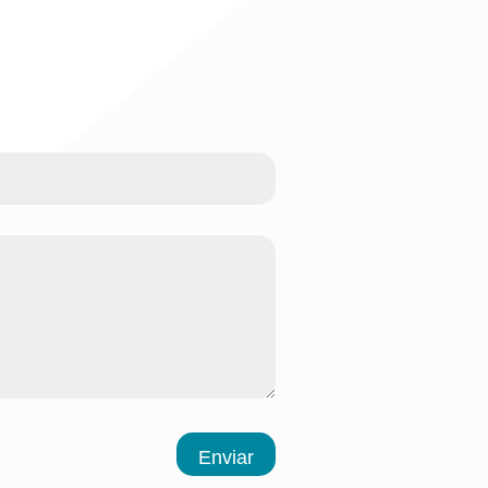
Enviar