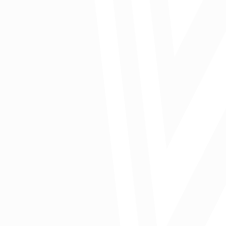
vehículos automóviles, hacía Venezuela es carne de animales de
la especie bovina, hacía Brasil son compuestos heterocíclicos
(herbicidas, fungicidas, y por supuesto, como productos
farmacéuticos), hacía Ecuador es el papel y cartón kraft y hacía
China es desperdicios y desechos de pilas.
Comunicado de prensa
Ver presentación
Ver documento
Comparte: