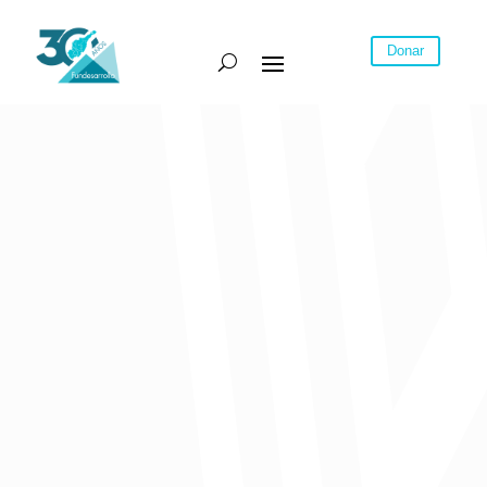
Donar
Nuestra investigadora, Yasmira Batista en la Jornada de Puertas
Abiertas no.14. Algunas de las conclusiones del estudio son:
El Atlántico en la última década es el octavo departamento con
mayor participación en el total de exportaciones y el sexto más
relevante en la estructura importadora nacional.
El IHH para empresas en el departamento, indica que ha estado
diversificado en la última década; a nivel de productos se observa
diversificación en los últimos diez años de manera constante. A
nivel sectorial, el IHH se mantiene moderadamente concentrado
en los últimos ocho años.
Un producto potencial destacado hacía Estados Unidos es partes
identificables como destinadas a los motores y accesorios de