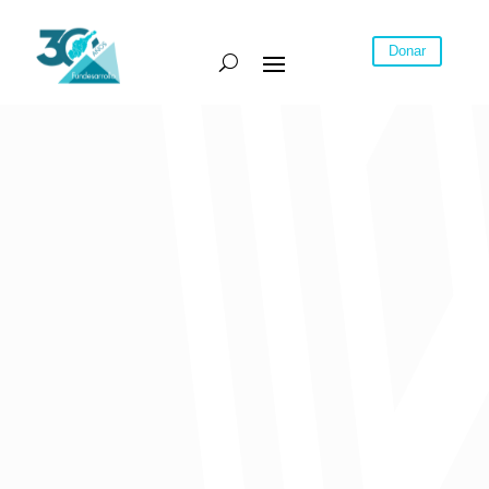
Donar
La Jornada de Puertas Abiertas No.12 a cargo de nuestra
coordinadora de investigaciones Necti Arza tuvo como objetivo
identificar y analizar los determinantes de la actividad exportadora de
una muestra de pymes manufactureras del departamento del
Atlántico, teniendo en cuenta factores internos a las firmas y la
intensidad tecnológica de sus productos.
A continuación podrá descargar el comunicado de prensa y la
presentación:
Comunicado de prensa
Ver presentación