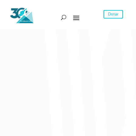
Donar
Publicado el 4 de septiembre de 2019
Durante el lanzamiento del Observatorio de Seguridad Ciudadana,
se entregaron cifras de los delitos registrados en el primer semestre
de 2019.
El hurto a personas es el delito de mayor ocurrencia en Barranquilla
y su área metropolitana. Así se dio a conocer este martes durante el
lanzamiento del Observatorio de Seguridad Ciudadana, en el que se
realizó un comparativo de los principales delitos en el primer
semestre de 2018 y el mismo periodo en 2019.
El Observatorio es un centro intersectorial establecido con el fin de
recolectar y analizar información relacionada con los índices de
violencia en el que participan entidades como la Universidad del
Norte, Fundesarrollo, ProBarranquilla, la Cámara de Comercio y
AmCham Colombia.