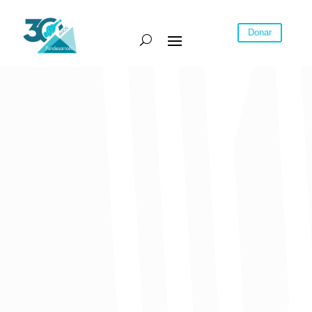
Donar
Publicado el 1 de marzo de 2019
Hacienda distrital entregó un parte positivo de las finanzas y dice
que están al día en los pagos.
Barranquilla tiene “semáforo verde” para créditos con las diferentes
entidades bancarias. Así lo aseguró Emelith Barraza, secretaria de
Hacienda distrital, durante la rendición de cuentas vigencia 2018, al
que asistieron representantes de la banca local y representantes de
entidades nacionales.
La funcionaria aseguró que el crecimiento de los ingresos llegó al
18% en 2018 frente al 2017, unos 15 puntos por encima de lo que
creció la economía del país.
La secretaria Barraza, y la secretaria General, Ana María Aljure,
destacaron que Barranquilla se consolida como una de las ciudades
con mayor proyección de crecimiento del país, debido a que las
políticas implementadas por el alcalde Alejandro Char, a través del