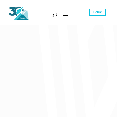
Donar
Por fin el Departamento Nacional de Planeación (DNP) ya dio a
conocer las bases del nuevo Plan de Desarrollo, basado en un
Pacto por Colombia y la Equidad. A comienzos de noviembre
asistimos a una reunión en la Uninorte convocada por la directora
del DNP, Gloria Alonso, para presentar las bases del mismo,
documento que ya pueden consultar en la página de esta entidad. En
dicha reunión se siguió el formato de siempre: se presentó el
documento, se invitó a la región a participar y luego la directora se
fue rápido, pues tenía que viajar. En fin, no escuchó nada de lo que
la región podía aportar, salvo unos comentarios de la directora de
Fundesarrollo y de Adolfo Meisel, referidos a lo de Casa Grande
Caribe. Después intervinieron congresistas y alcaldes, y de
discusión con el público, como siempre pasa, ninguna.
Me recordó el Plan de Desarrollo de Simón Gaviria, el cual se iba a
construir desde las regiones, el cual siguió el mismo formato, pues