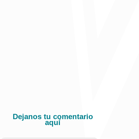
etc.). En otras palabras, el Estado es pasivo frente a la actividad
económica y espera que el sector privado responda por el desarrollo
industrial y agroindustrial espontáneamente. Se revela un apoyo
más positivo a las industrias “culturales”, que como sabemos son
solo el 2% del PIB. Las inversiones serán por $1.100 billones en los
cuatro años, donde el 67% de los recursos saldrán del sector público
en actividades que ya se vienen haciendo. El Plan se queda en el
discurso asistencialista de la equidad, no planteándose políticas de
igualdad, tan esenciales a la discusión moderna en todos los países.
Los colombianos votaron por esas políticas y ya veremos si dan
resultado en una economía que crece muy lentamente.
Columna de opinión publicada en El Heraldo
Comparte:
Dejanos tu comentario
aquí